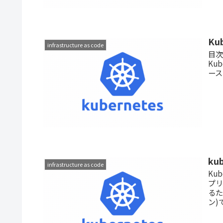
Ku
infrastructure as code
目次
Ku
ースの
ku
infrastructure as code
Ku
プ
るた
ン)