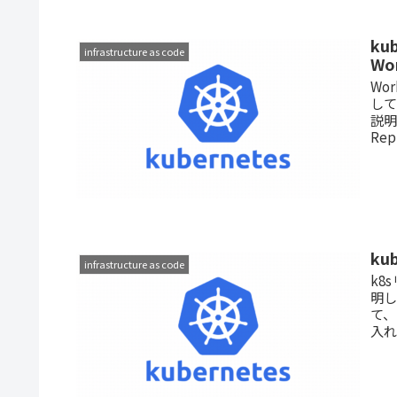
ku
infrastructure as code
Wo
Wo
して
説明
Re
ku
infrastructure as code
k8
明
て
入れ