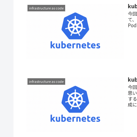
ku
infrastructure as code
今回
て、
Pod
ku
infrastructure as code
今回
思い
す
成に