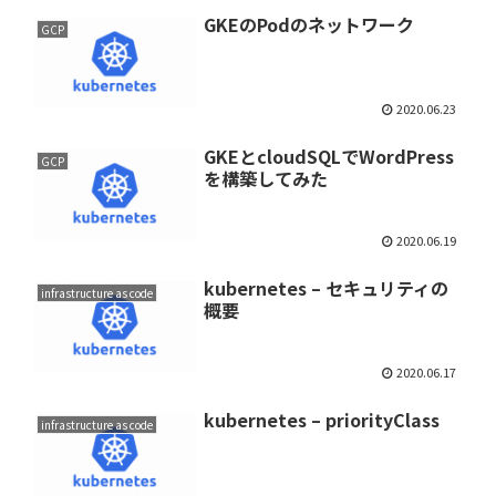
GKEのPodのネットワーク
GCP
2020.06.23
GKEとcloudSQLでWordPress
GCP
を構築してみた
2020.06.19
kubernetes – セキュリティの
infrastructure as code
概要
2020.06.17
kubernetes – priorityClass
infrastructure as code