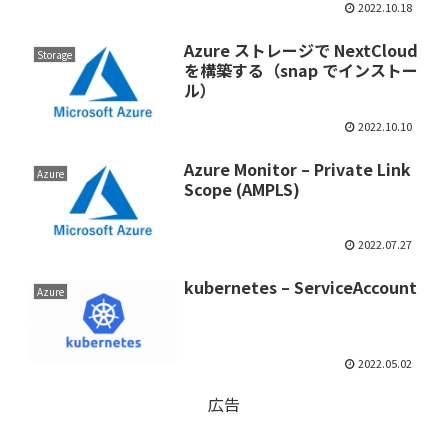
2022.10.18
Azure ストレージで NextCloud
Storage
を構築する（snap でインストー
ル）
2022.10.10
Azure Monitor – Private Link
Azure
Scope (AMPLS)
2022.07.27
kubernetes – ServiceAccount
Azure
2022.05.02
広告