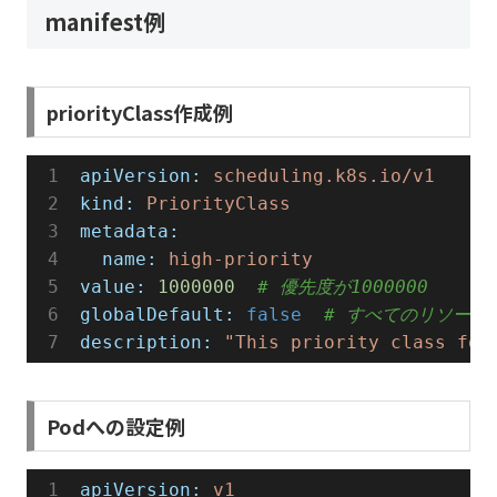
manifest例
priorityClass作成例
apiVersion:
scheduling.k8s.io/v1
kind:
PriorityClass
metadata:
  name:
high-priority
value:
1000000
# 優先度が1000000
globalDefault:
false
# すべてのリソース
description:
"This priority class for
Podへの設定例
apiVersion:
v1