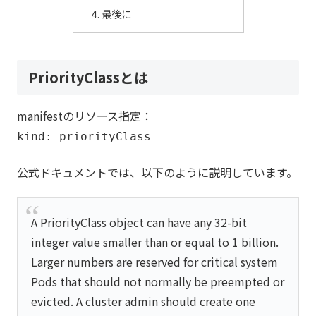
最後に
PriorityClassとは
manifestのリソース指定：
kind: priorityClass
公式ドキュメントでは、以下のように説明しています。
A PriorityClass object can have any 32-bit
integer value smaller than or equal to 1 billion.
Larger numbers are reserved for critical system
Pods that should not normally be preempted or
evicted. A cluster admin should create one