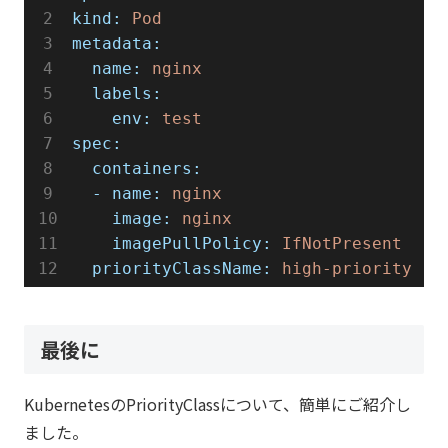
kind:
Pod
metadata:
  name:
nginx
  labels:
    env:
test
spec:
  containers:
  - name:
nginx
    image:
nginx
    imagePullPolicy:
IfNotPresent
  priorityClassName:
high-priority
#
最後に
KubernetesのPriorityClassについて、簡単にご紹介し
ました。